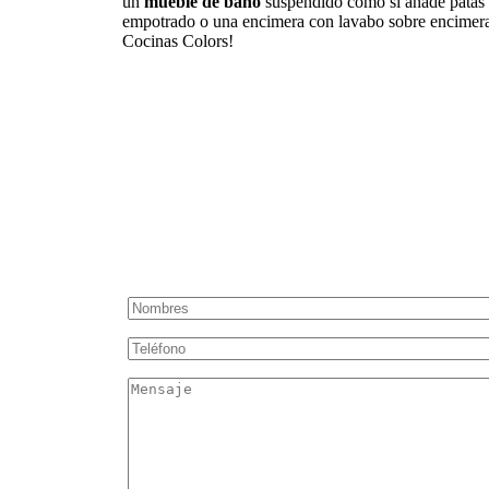
un
mueble de baño
suspendido como si añade patas
empotrado o una encimera con lavabo sobre encimera,
Cocinas Colors!